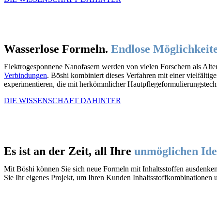
Wasserlose Formeln.
Endlose Möglichkeit
Elektrogesponnene Nanofasern werden von vielen Forschern als Altern
Verbindungen
. B
ō
shi kombiniert dieses Verfahren mit einer vielfält
experimentieren, die mit herkömmlicher Hautpflegeformulierungstechn
DIE WISSENSCHAFT DAHINTER
Es ist an der Zeit, all Ihre
unmöglichen Id
Mit B
ō
shi können Sie sich neue Formeln mit Inhaltsstoffen ausdenken,
Sie Ihr eigenes Projekt, um Ihren Kunden Inhaltsstoffkombinationen 